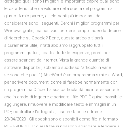
dettaglio quali sono i migliori, è importante capire quali sono
le caratteristiche da valutare nella scelta del programma
giusto. A mio parere, gli elementi più importanti da
considerare sono i seguenti. Cerchi i migliori programmi per
Windows gratis, ma non vuoi perdere tempo facendo decine
di ricerche su Google? Bene, questo articolo ti sarà
sicuramente utile, infatti abbiamo raggruppato tutti i
programmi gratuiti, adatti a tutte le esigenze, pronti per
essere scaricati da Internet. Vista la grande quantità di
software disponibili, abbiamo suddiviso l’articolo in varie
sezione che puoi 1) AbleWord è un programma simile a Word,
per scrivere documenti come si farebbe normalmente con
un programma Office. La sua particolarità più interessante è
che in grado di leggere e scrivere i file PDF. È quindi possibile
aggiungere, rimuovere e modificare testo e immagini in un
PDF, controllare l'ortografia, inserire tabelle e frame.
20/04/2020 · Gli ebook sono disponibili come file in formato
PDF, EPUB o LIT; questi file si possono scaricare e leggere al